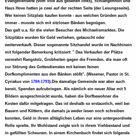
Evangelienseite (vom Volk aus gesehen links), Schlangenholt und
Haus Hove hatten je zwei auf der rechten Seite (der Lesungsseite).
Wer keinen Sitzplatz kaufen konnte - aus welchen Gründen auch
immer - musste sich mit sitzlosen Bänken begnügen.
Das galt u.a. für die vielen Besucher des Michaelismarktes. Die
Sitzplätze wurden für Geld verliehen, getauscht oder
weiterverkauft. Dieser sogenannte Sitzhandel wurde im Nachhinein
mit folgender Bemerkung kritisiert: " Das Verkaufen der Plätze
vermehrt Rangstolz, Grobheiten gegen die Fremden, die man oft
zur Störung des Gottesdienstes mit keinen feinen
Dorfkomplimenten aus den Bänken stößt". (Wesener, Pastor in St.
Cyriakus von
1784-1793
).Die damalige Gemeinde war aber auch
bereit, Spenden aufzubringen. Als nämlich ein neuer Altar mit 5
Bildern ausgeschmückt wurde, haben die Dorfbewohner die
Kosten dafür mitgetragen. Das ist deshalb so erstaunlich, weil bei
Bauern und Köttern, die damals ja weder lesen noch schreiben
konnten, Geld in ihrem alltäglichen Leben nur eine untergeordnete
Rolle spielte. Ihr Wohlstand zeigte sich in ihrem Viehbestand und
in gefüllten Scheunen. In einem Kirchenbuch findet sich folgende