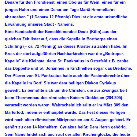
Denare für den Frondienst, einen Obolus für Wein, einen für ein
junges Huhn und einen Denar am Tage Mariä Himmelfahrt
abzugeben." (1 Denar= 12 Pfennig) Dies ist die erste urkundliche
Erwähnung unseres Stadt - Namens.
Eine Handschrift der Benediktinerabei Deutz (Köln) aus der
gleichen Zeit listet auf, dass die Kapelle in Borthorpe einen
Schilling (= ca. 72 Pfennig) an dieses Kloster zu zahlen habe. Im
Kreis der dort aufgeführten Nachbarkirchen war die „Bottroper-
Kapelle" die Kleinste; denn St. Pankratius in Osterfeld z.B. zahlte
das Doppelte und St. Johannes in Kirchhellen sogar das Dreifache.
Der Pfarrer von St. Pankratius hatte auch die Pastoratsrechte über
die Kapelle im Dorf. Sie war dem heiligen Diakon Cyriakus
geweiht. Er bemühte sich um die Christen, die zur Zwangsarbeit
beim Thermenbau des römischen Kaisers Diokletian (284-305)
verurteilt worden waren. Wahrscheinlich erlitt er im März 309 den
Martertod, indem er enthauptet wurde. Das Fest dieses Heiligen
wird nach alten römischen Märtyrerakten am 8. August gefeiert. Er
gehört zu den 14 Nothelfern. Cyriakus heißt: Dem Herrn gehörig.
Sein Name findet sich auch auf der alten Kirchenglocke, die heute