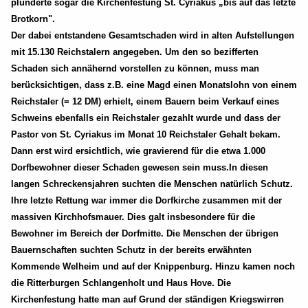
plünderte sogar die Kirchenfestung St. Cyriakus „bis auf das letzte
Brotkorn".
Der dabei entstandene Gesamtschaden wird in alten Aufstellungen
mit 15.130 Reichstalern angegeben. Um den so bezifferten
Schaden sich annähernd vorstellen zu können, muss man
berücksichtigen, dass z.B. eine Magd einen Monatslohn von einem
Reichstaler (= 12 DM) erhielt, einem Bauern beim Verkauf eines
Schweins ebenfalls ein Reichstaler gezahlt wurde und dass der
Pastor von St. Cyriakus im Monat 10 Reichstaler Gehalt bekam.
Dann erst wird ersichtlich, wie gravierend für die etwa 1.000
Dorfbewohner dieser Schaden gewesen sein muss.In diesen
langen Schreckensjahren suchten die Menschen natürlich Schutz.
Ihre letzte Rettung war immer die Dorfkirche zusammen mit der
massiven Kirchhofsmauer. Dies galt insbesondere für die
Bewohner im Bereich der Dorfmitte. Die Menschen der übrigen
Bauernschaften suchten Schutz in der bereits erwähnten
Kommende Welheim und auf der Knippenburg. Hinzu kamen noch
die Ritterburgen Schlangenholt und Haus Hove. Die
Kirchenfestung hatte man auf Grund der ständigen Kriegswirren