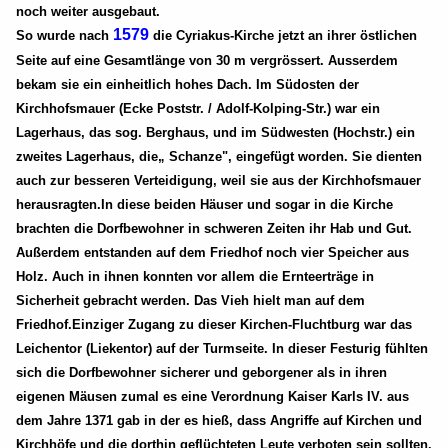
noch weiter ausgebaut.
1579
So wurde nach
die Cyriakus-Kirche jetzt an ihrer östlichen
Seite auf eine Gesamtlänge von 30 m vergrössert. Ausserdem
bekam sie ein einheitlich hohes Dach. Im Südosten der
Kirchhofsmauer (Ecke Poststr. / Adolf-Kolping-Str.) war ein
Lagerhaus, das sog. Berghaus, und im Südwesten (Hochstr.) ein
zweites Lagerhaus, die„ Schanze", eingefügt worden. Sie dienten
auch zur besseren Verteidigung, weil sie aus der Kirchhofsmauer
herausragten.In diese beiden Häuser und sogar in die Kirche
brachten die Dorfbewohner in schweren Zeiten ihr Hab und Gut.
Außerdem entstanden auf dem Friedhof noch vier Speicher aus
Holz. Auch in ihnen konnten vor allem die Ernteerträge in
Sicherheit gebracht werden. Das Vieh hielt man auf dem
Friedhof.Einziger Zugang zu dieser Kirchen-Fluchtburg war das
Leichentor (Liekentor) auf der Turmseite. In dieser Festurig fühlten
sich die Dorfbewohner sicherer und geborgener als in ihren
eigenen Mäusen zumal es eine Verordnung Kaiser Karls IV. aus
dem Jahre 1371 gab in der es hieß, dass Angriffe auf Kirchen und
Kirchhöfe und die dorthin geflüchteten Leute verboten sein sollten.