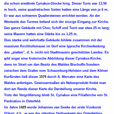
die schon erwähnte Cyriakus-Glocke hing. Dieser Turm war 13,50
m hoch, seine quadratischen Seiten hatten eine Länge von je 6 m.
Er war aus schweren Quadersteinen errichtet worden. An der
Westseite des Turmes befand sich der einzige Eingang zur Kirche.
Das ganze Gebäude mit Chor, Schiff und Turm war etwa 25 m lang;
seine Mauern hatten eine Stärke bis zu 1,25 m.
Dies starke und wehrhafte Gebäude bildete zusammen mit der
massiven Kirchhofsmauer im Dorf eine typische Kirchenfestung
des „platten", d. h. nicht mit Stadtmauern geschützten Landes. Es
gibt sogar eine historische Abbildung dieser Cyriakus-Kirche;
denn im Streit um den Besitz des Waldes Bischoffs-Sondern
zwischen dem Grafen vom Schaumburg-Holstein und dem Kölner
Kurfürsten ließ dieser
1579
durch A. Mercator eine Karte des
Waldes anfertigen. Gewissermaßen als Nebenprodukt findet man
dort am Rande dieser Karte die Darstellung unserer Kirche.
Trotz der Vergrößerung blieb St. Cyriakus eine Filialkirche von St.
Pankratius in Osterfeld.
Im Jahre
1429
wurde Johannes van Geske der erste Vizekurat
(Vikar), d.h., er war der ständige Stellvertretet des Osterfelders