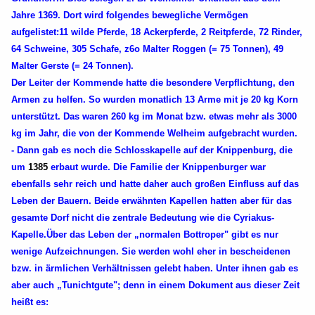
Jahre 1369. Dort wird folgendes bewegliche Vermögen
aufgelistet:11 wilde Pferde, 18 Ackerpferde, 2 Reitpferde, 72 Rinder,
64 Schweine, 305 Schafe, z6o Malter Roggen (= 75 Tonnen), 49
Malter Gerste (= 24 Tonnen).
Der Leiter der Kommende hatte die besondere Verpflichtung, den
Armen zu helfen. So wurden monatlich 13 Arme mit je 20 kg Korn
unterstützt. Das waren 260 kg im Monat bzw. etwas mehr als 3000
kg im Jahr, die von der Kommende Welheim aufgebracht wurden.
- Dann gab es noch die Schlosskapelle auf der Knippenburg, die
um
1385
erbaut wurde. Die Familie der Knippenburger war
ebenfalls sehr reich und hatte daher auch großen Einfluss auf das
Leben der Bauern. Beide erwähnten Kapellen hatten aber für das
gesamte Dorf nicht die zentrale Bedeutung wie die Cyriakus-
Kapelle.Über das Leben der „normalen Bottroper" gibt es nur
wenige Aufzeichnungen. Sie werden wohl eher in bescheidenen
bzw. in ärmlichen Verhältnissen gelebt haben. Unter ihnen gab es
aber auch „Tunichtgute"; denn in einem Dokument aus dieser Zeit
heißt es: