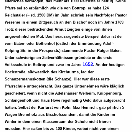
elterliches Vermögen, das mehr als 1000 Reichstaler betrug. Keine
Pfarre sei so erbärmlich wie die von Bottrop, er habe 124
Reichstaler (= rd. 1500 DM) im Jahr, schrieb sein Nachfolger Pastor
Wesener in einem Bittgesuch an den Bischof noch im Jahre 1789.
Trotz dieser bedrückenden Armut zeigten einige von ihnen
ungewöhnlichen Mut. Das herausragendste Beispiel dafür ist der
vom Baten- oder Bothenhof (östlich der Einmündung Adolf-
Kolping-Str. in die Prosperstr.) stammende Pastor Rutger Baten.
Unter schwierigsten Zeitverhältnissen gründete er die erste
1652
Volksschule in Bottrop und zwar im Jahre
. An der heutigen
Hochstraße, südwestlich des Kirchturms, lag der
Schanzermannskotten (die Schanze). Hier war diese erste
Pfarrschule untergebracht. Das ganze Unternehmen wäre kläglich
gescheitert, wenn nicht die Adelshäuser Welheim, Knippenburg,
Schlangenholt und Haus Hove regelmäßig Geld dafür aufgebracht
hätten. Selbst der Kurfürst von Köln, Max Heinrich, gab jährlich 5
Wagen Brennholz aus Bischofssondem, damit die Kinder im
Winter in dem einen Klassenraum der Schule nicht frieren
mussten. Hier saßen bis zu 100 Kinder, wobei nicht von einem