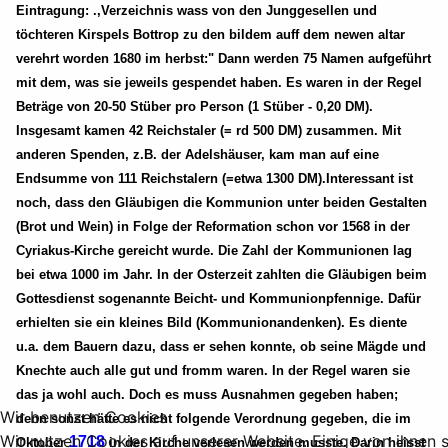
Eintragung: .,Verzeichnis wass von den Junggesellen und
töchteren Kirspels Bottrop zu den bildem auff dem newen altar
verehrt worden 1680 im herbst:" Dann werden 75 Namen aufgeführt
mit dem, was sie jeweils gespendet haben. Es waren in der Regel
Beträge von 20-50 Stüber pro Person (1 Stüber - 0,20 DM).
Insgesamt kamen 42 Reichstaler (= rd 500 DM) zusammen. Mit
anderen Spenden, z.B. der Adelshäuser, kam man auf eine
Endsumme von 111 Reichstalern (=etwa 1300 DM).Interessant ist
noch, dass den Gläubigen die Kommunion unter beiden Gestalten
(Brot und Wein) in Folge der Reformation schon vor 1568 in der
Cyriakus-Kirche gereicht wurde. Die Zahl der Kommunionen lag
bei etwa 1000 im Jahr. In der Osterzeit zahlten die Gläubigen beim
Gottesdienst sogenannte Beicht- und Kommunionpfennige. Dafür
erhielten sie ein kleines Bild (Kommunionandenken). Es diente
u.a. dem Bauern dazu, dass er sehen konnte, ob seine Mägde und
Knechte auch alle gut und fromm waren. In der Regel waren sie
das ja wohl auch. Doch es muss Ausnahmen gegeben haben;
Wir benutzen Cookies
denn sonst hätte es nicht folgende Verordnung gegeben, die im
Wir nutzen Cookies auf unserer Website. Einige von ihnen si
1718
Oktober
in der Kirche verlesen werden musste. Darin heisst