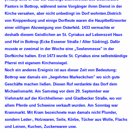
Pastors in Bottrop, während seine Vorgänger ihren Dienst in der
Kirche versahen, aber nicht unbedingt im Dorf wohnten.Dietrich
von Knippenburg und einige Dorfleute waren die Hauptbefürworter
einer völligen Abzweigung von Osterfeld. 1433 vermachte er
deshalb diesem Geistlichen an St. Cyriakus auf Lebenszeit Haus
und Hof in Bottrop (Ecke Essener Straße / Alter Südring). Dafür
musste er zweimal in der Woche eine „Seelenmesse" in der
Dorfkirche halten. Erst 1473 wurde St. Cyriakus eine selbstständige
Pfarrei mit eigenem Kirchensiegel.
Noch ein anderes Ereignis ist aus dieser Zeit von Bedeutung:
Bottrop war damals ein „begehrtes Markeckchen" wo sich gute
Geschäfte machen ließen. Diesen Ruf verdankte das Dorf dem
Michaelismarkt. Am Samstag vor dem 29. September war
Viehmarkt auf der Kirchhellener- und Gladbecker Straße, wo vor
allem Pferde und Schweine verkauft wurden. Am Sonntag war
Krammarkt. Mit Kram bezeichnete man damals nicht Plunder,
sondern Leder-, Holzwaren, Seile, Körbe, Tücher aus Wolle, Flachs
und Leinen, Kuchen, Zuckerwaren usw.