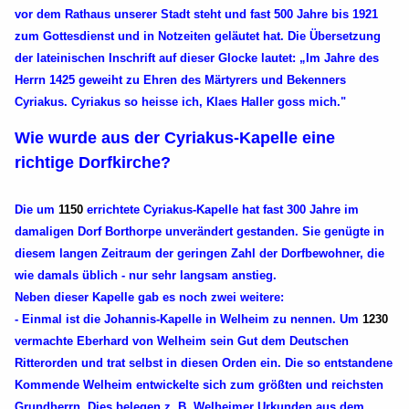
vor dem Rathaus unserer Stadt steht und fast 500 Jahre bis 1921
zum Gottesdienst und in Notzeiten geläutet hat. Die Übersetzung
der lateinischen Inschrift auf dieser Glocke lautet: „Im Jahre des
Herrn 1425 geweiht zu Ehren des Märtyrers und Bekenners
Cyriakus. Cyriakus so heisse ich, Klaes Haller goss mich."
Wie wurde aus der Cyriakus-Kapelle eine
richtige Dorfkirche?
Die um
1150
errichtete Cyriakus-Kapelle hat fast 300 Jahre im
damaligen Dorf Borthorpe unverändert gestanden. Sie genügte in
diesem langen Zeitraum der geringen Zahl der Dorfbewohner, die
wie damals üblich - nur sehr langsam anstieg.
Neben dieser Kapelle gab es noch zwei weitere:
- Einmal ist die Johannis-Kapelle in Welheim zu nennen. Um
1230
vermachte Eberhard von Welheim sein Gut dem Deutschen
Ritterorden und trat selbst in diesen Orden ein. Die so entstandene
Kommende Welheim entwickelte sich zum größten und reichsten
Grundherrn. Dies belegen z. B. Welheimer Urkunden aus dem