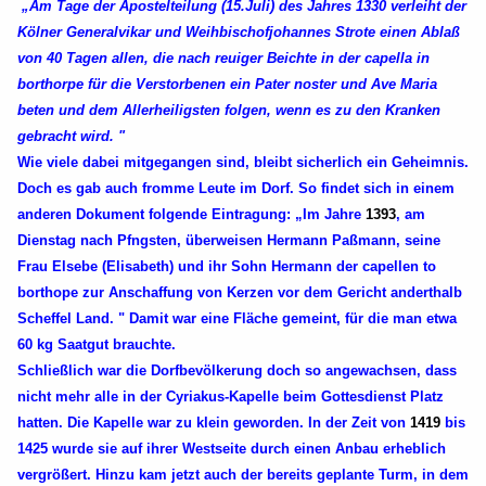
„Am Tage der Apostelteilung (15.Juli) des Jahres 1330 verleiht der
Kölner Generalvikar und Weihbischofjohannes Strote einen Ablaß
von 40 Tagen allen, die nach reuiger Beichte in der capella in
borthorpe für die Verstorbenen ein Pater noster und Ave Maria
beten und dem Allerheiligsten folgen, wenn es zu den Kranken
gebracht wird. "
Wie viele dabei mitgegangen sind, bleibt sicherlich ein Geheimnis.
Doch es gab auch fromme Leute im Dorf. So findet sich in einem
anderen Dokument folgende Eintragung: „Im Jahre
1393
, am
Dienstag nach Pfngsten, überweisen Hermann Paßmann, seine
Frau Elsebe (Elisabeth) und ihr Sohn Hermann der capellen to
borthope zur Anschaffung von Kerzen vor dem Gericht anderthalb
Scheffel Land. " Damit war eine Fläche gemeint, für die man etwa
60 kg Saatgut brauchte.
Schließlich war die Dorfbevölkerung doch so angewachsen, dass
nicht mehr alle in der Cyriakus-Kapelle beim Gottesdienst Platz
hatten. Die Kapelle war zu klein geworden. In der Zeit von
1419
bis
1425 wurde sie auf ihrer Westseite durch einen Anbau erheblich
vergrößert. Hinzu kam jetzt auch der bereits geplante Turm, in dem