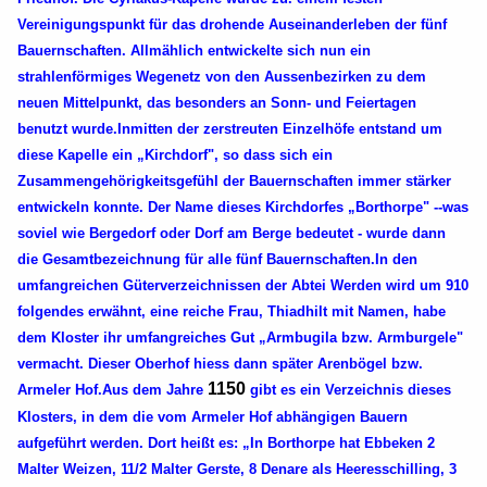
Vereinigungspunkt für das drohende Auseinanderleben der fünf
Bauernschaften. Allmählich entwickelte sich nun ein
strahlenförmiges Wegenetz von den Aussenbezirken zu dem
neuen Mittelpunkt, das besonders an Sonn- und Feiertagen
benutzt wurde.Inmitten der zerstreuten Einzelhöfe entstand um
diese Kapelle ein „Kirchdorf", so dass sich ein
Zusammengehörigkeitsgefühl der Bauernschaften immer stärker
entwickeln konnte. Der Name dieses Kirchdorfes „Borthorpe" --was
soviel wie Bergedorf oder Dorf am Berge bedeutet - wurde dann
die Gesamtbezeichnung für alle fünf Bauernschaften.
In den
umfangreichen Güterverzeichnissen der Abtei Werden wird um 910
folgendes erwähnt, eine reiche Frau, Thiadhilt mit Namen, habe
dem Kloster ihr umfangreiches Gut „Armbugila bzw. Armburgele"
vermacht. Dieser Oberhof hiess dann später Arenbögel bzw.
1150
Armeler Hof.Aus dem Jahre
gibt es ein Verzeichnis dieses
Klosters, in dem die vom Armeler Hof abhängigen Bauern
aufgeführt werden. Dort heißt es: „In Borthorpe hat Ebbeken 2
Malter Weizen, 11/2 Malter Gerste, 8 Denare als Heeresschilling, 3