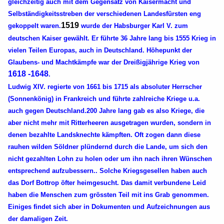
gleichzeitig auch mit dem Gegensatz von Kaisermacht und
Selbständigkeitsstreben der verschiedenen Landesfürsten eng
1519
gekoppelt waren.
wurde der Habsburger Karl V. zum
deutschen Kaiser gewählt. Er führte 36 Jahre lang bis 1555 Krieg in
vielen Teilen Europas, auch in Deutschland. Höhepunkt der
Glaubens- und Machtkämpfe war der Dreißigjährige Krieg von
1618 -1648
.
Ludwig XIV. regierte von 1661 bis 1715 als absoluter Herrscher
(Sonnenkönig) in Frankreich und führte zahlreiche Kriege u.a.
auch gegen Deutschland.200 Jahre lang gab es also Kriege, die
aber nicht mehr mit Ritterheeren ausgetragen wurden, sondern in
denen bezahlte Landsknechte kämpften. Oft zogen dann diese
rauhen wilden Söldner plündernd durch die Lande, um sich den
nicht gezahlten Lohn zu holen oder um ihn nach ihren Wünschen
entsprechend aufzubessern.. Solche Kriegsgesellen haben auch
das Dorf Bottrop öfter heimgesucht. Das damit verbundene Leid
haben die Menschen zum grössten Teil mit ins Grab genommen.
Einiges findet sich aber in Dokumenten und Aufzeichnungen aus
der damaligen Zeit.