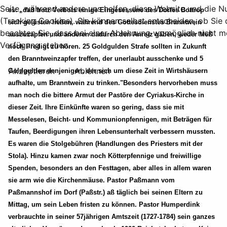
Seite, während andere uns helfen, diese Website und die N
es: „daß trotz Verbots einige Eingesessene des Dorfes Bottrop
(Tracking Cookies). Sie können selbst entscheiden, ob Sie
sich gelüsten ließen, während des Gottesdienstes Branntwein
beachten Sie, dass bei einer Ablehnung womöglich nicht meh
auszuzapfen und anderen dadurch den Anreiz gäben, weder Meß
Verfügung stehen.
noch Predigt zu hören. 25 Goldgulden Strafe sollten in Zukunft
den Branntweinzapfer treffen, der unerlaubt ausschenke und 5
Akzeptieren
Ablehnen
Goldgulden denjenigen, der sich um diese Zeit in Wirtshäusern
aufhalte, um Branntwein zu trinken."Besonders hervorheben muss
man noch die bittere Armut der Pastöre der Cyriakus-Kirche in
dieser Zeit. Ihre Einkünfte waren so gering, dass sie mit
Messelesen, Beicht- und Kommunionpfennigen, mit Beträgen für
Taufen, Beerdigungen ihren Lebensunterhalt verbessern mussten.
Es waren die Stolgebühren (Handlungen des Priesters mit der
Stola). Hinzu kamen zwar noch Kötterpfennige und freiwillige
Spenden, besonders an den Festtagen, aber alles in allem waren
sie arm wie die Kirchenmäuse. Pastor Paßmann vom
Paßmannshof im Dorf (Paßstr.) aß täglich bei seinen Eltern zu
Mittag, um sein Leben fristen zu können. Pastor Humperdink
verbrauchte in seiner 57jährigen Amtszeit (1727-1784) sein ganzes