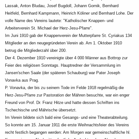
Lassak, Anton Bludau, Josef Bugdoll, Johann Gornik, Bernhard
Heitfeld, Bernhard Kampmann, Heinrich Köliner und Bernhard Lohe. Der
volle Name des Vereins lautete: "Katholischer Knappen- und
Arbeiterverein St. Michael der Herz-Jesu-Pfarre".
Im Juni 1910 gab der Knappenverein der Mutterpfarre St. Cyriakus 134
Mitglieder an den neugegründeten Verein ab. Am 1. Oktober 1910
betrug die Mitgliederzahl über 200.
Der 4. Dezember 1910 vereinigte über 4 000 Männer aus Bottrop zur
Feier des religiösen Sonntags. Hauptredner der Versammlung im
Jansen'schen Saale (der späteren Schauburg) war Pater Joseph
Vonavka aus Prag.
P. Vonavka, der bis zu seinem Tode im Felde 1918 regelmäßig die
Herz-Jesu-Pfarre zur Pastoration der Mähren besuchte, war ein enger
Freund von Prof. Dr. Franz Hitze und hatte dessen Schriften ins
Tschechische und Mährische übersetzt.
Im Verein bildete sich bald eine Gesangs- und eine Theaterabteilung.
So konnte am 15. Januar 1911 die erste Weihnachtsfeier des Vereins
recht festlich begangen werden: Am Morgen war gemeinschaftliche hl.