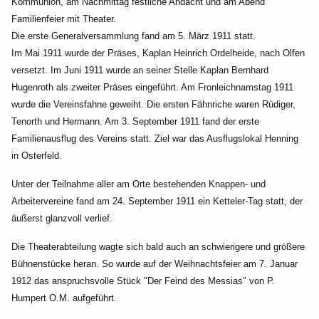
Kommunion, am Nachmittag festliche Andacht und am Abend
Familienfeier mit Theater.
Die erste Generalversammlung fand am 5. März 1911 statt.
Im Mai 1911 wurde der Präses, Kaplan Heinrich Ordelheide, nach Olfen
versetzt. Im Juni 1911 wurde an seiner Stelle Kaplan Bernhard
Hugenroth als zweiter Präses eingeführt. Am Fronleichnamstag 1911
wurde die Vereinsfahne geweiht. Die ersten Fähnriche waren Rüdiger,
Tenorth und Hermann. Am 3. September 1911 fand der erste
Familienausflug des Vereins statt. Ziel war das Ausflugslokal Henning
in Osterfeld.
Unter der Teilnahme aller am Orte bestehenden Knappen- und
Arbeitervereine fand am 24. September 1911 ein Ketteler-Tag statt, der
äußerst glanzvoll verlief.
Die Theaterabteilung wagte sich bald auch an schwierigere und größere
Bühnenstücke heran. So wurde auf der Weihnachtsfeier am 7. Januar
1912 das anspruchsvolle Stück "Der Feind des Messias" von P.
Humpert O.M. aufgeführt.