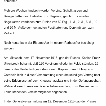
entrichten.
Mehrere Wochen hindurch wurden Vereine, Schulklassen und
Belegsch
aften von Betrieben zur Nagelung geführt. Es wurden
Nagelkarten
vertrieben zum Preise von 50 Pfg., 1 M., 2 M., 5 M., 10
und 20 M. Außerdem gelangten Postkarten und Denkmünzen zum
Verkauf.
Noch
heute kann der Eiserne Aar im oberen Rathausflur be
sichtigt
werden.
Am
Mittwoch, dem 17. November 1915, gab der Präses, Kaplan Franz
Uhlenbrock bekannt, daß 120 Vereinsmitglieder im Felde stünden, 19
bereits den Heldentod gestorben seien. Kaplan Franz Hülsey aus
Osterfeld hielt in dieser Versammlung einen dreistündigen Vortrag über
seine Erlebnisse auf dem Kriegsschauplatz und in der Gefangenschaft.
Während einer Pause wurde eine Tellersammlung zum Besten der im
Felde stehenden Vereinsmitglieder abgehalten.
In der Generalversammlung am 12. Dezember 1915 gab der Präses