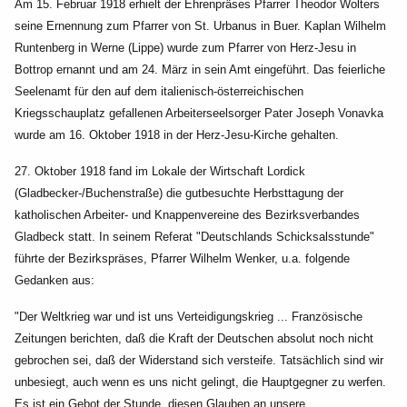
Am 15. Februar 1918 erhielt der Ehrenpräses Pfarrer Theodor Wolters
seine Ernennung zum Pfarrer von St. Urbanus in Buer. Kaplan Wilhelm
Runtenberg in Werne (Lippe) wurde zum Pfarrer von Herz-Jesu in
Bottrop ernannt und am 24. März in sein Amt eingeführt. Das feierliche
Seelenamt für den auf dem italienisch-österreichischen
Kriegsschauplatz gefallenen Arbeiterseelsorger Pater Joseph Vonavka
wurde am 16. Oktober 1918 in der Herz-Jesu-Kirche gehal
ten.
27. Oktober 1918 fand im Lokale der Wirtschaft Lordick
(Gladbecker-/Buchenstraße) die gutbesuchte Herbsttagung der
katholischen Arbeiter- und Knappenvereine des Bezirksverbandes
Gladbeck statt. In seinem Referat "Deutschlands Schicksalsstunde"
führte der Bezirkspräses, Pfarrer Wilhelm Wenker, u.a. folgende
Gedanken aus:
"Der Weltkrieg war und ist uns Verteidigungskrieg ... Französische
Zeitungen berichten, daß die Kraft der Deutschen absolut noch nicht
gebrochen sei, daß der Widerstand sich versteife. Tatsächlich sind wir
unbesiegt, auch wenn es uns nicht gelingt, die Hauptgegner zu werfen.
Es ist ein Gebot der Stunde, diesen Glauben an unsere