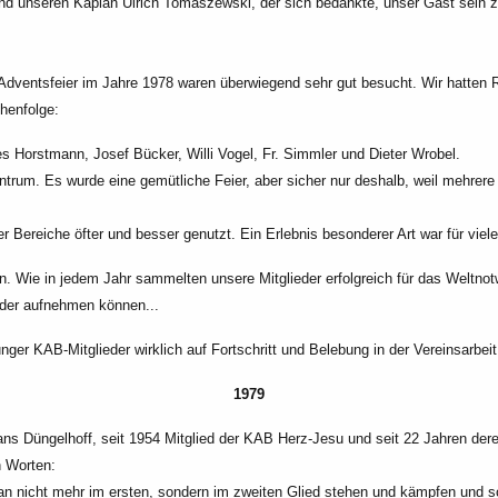
und unseren Kaplan Ulrich
Tomaszewski, der sich bedankte, unser Gast sein 
Adventsfeier im Jahre 1978
waren überwiegend sehr gut besucht. Wir hatten R
henfolge:
es Horstmann, Josef Bücker,
Willi Vogel, Fr. Simmler und Dieter Wrobel.
entrum. Es wurde eine
gemütliche Feier, aber sicher nur deshalb, weil mehrere
er Bereiche öfter und
besser genutzt. Ein Erlebnis besonderer Art war für viel
n. Wie in jedem Jahr
sammelten unsere Mitglieder erfolgreich für das Weltno
eder aufnehmen können...
nger KAB-Mitglieder
wirklich auf Fortschritt und Belebung in der Vereinsarbei
1979
ns Düngelhoff, seit 1954
Mitglied der KAB Herz-Jesu und seit 22 Jahren der
n
Worten:
man nicht mehr im
ersten, sondern im zweiten Glied stehen und kämpfen und s