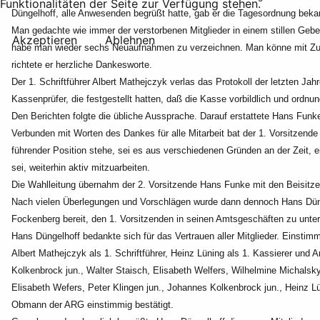
Funktionalitäten der Seite zur Verfügung stehen.
Düngelhoff, alle Anwesenden begrüßt hatte, gab er die Tagesordnung beka
Man gedachte wie immer der verstorbenen Mitglieder in einem stillen Gebe
Akzeptieren
Ablehnen
habe man wieder sechs Neuaufnahmen zu
verzeichnen. Man könne mit Zu
richtete er herzliche
Dankesworte.
Der 1. Schriftführer Albert Mathejczyk verlas das Protokoll der letzten 
Kassenprüfer, die festgestellt hatten, daß die Kasse vorbildlich und ord
Den Berichten folgte die übliche Aussprache. Darauf erstattete Hans Funk
Verbunden mit Worten des Dankes für alle Mitarbeit bat der 1. Vorsitzend
führender Position stehe, sei es aus verschiedenen Gründen an der Zeit,
sei, wei
terhin aktiv mitzuarbeiten.
Die Wahlleitung übernahm der 2. Vorsitzende Hans Funke mit den Beisitz
Nach vielen Überlegungen und Vorschlägen wurde dann dennoch Hans Dü
Fockenberg bereit, den 1. Vorsitzenden in seinen
Amtsgeschäften zu unters
Hans Düngelhoff bedankte sich für das Vertrauen aller Mitglieder.
Einstimm
Albert Mathejczyk als 1. Schriftführer, Heinz Lüning als 1. Kassierer und A
Kolkenbrock jun., Walter Staisch, Elisabeth Welfers, Wilhelmine Michalsk
Elisabeth Wefers, Peter Klingen jun., Johannes
Kolkenbrock jun., Heinz 
Obmann der ARG
einstimmig bestätigt.