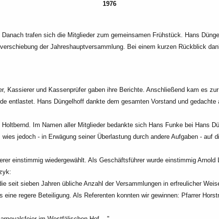
1976
 Danach trafen sich die
Mitglieder zum gemeinsamen Frühstück. Hans Düngelho
nverschiebung der Jahreshauptversammlung. Bei einem kurzen Rückblick dank
er, Kassierer und
Kassenprüfer gaben ihre Berichte. Anschließend kam es z
rde
entlastet. Hans Düngelhoff dankte dem gesamten Vorstand und gedachte 
 Holtbernd. Im Namen aller
Mitglieder bedankte sich Hans Funke bei Hans Dün
, wies
jedoch - in Erwägung seiner Überlastung durch andere Aufgaben - auf 
ierer einstimmig
wiedergewählt. Als Geschäftsführer wurde einstimmig Arnold L
zyk:
ie seit sieben Jahren
übliche Anzahl der Versammlungen in
erfreulicher Wei
s eine regere Beteiligung. Als
Referenten konnten wir gewinnen: Pfarrer Horst
Karnevalsfeier im
Westfälischen Hof ..."