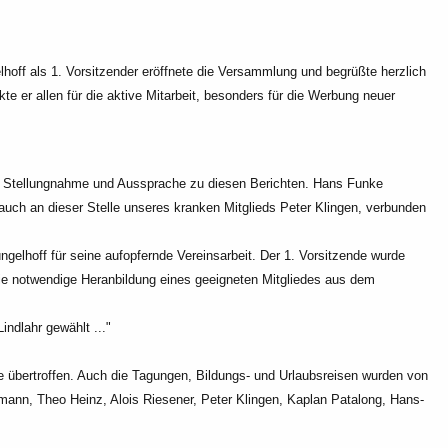
ff als 1. Vorsitzender eröffnete die
Versammlung und begrüßte herzlich
te er allen für
die aktive Mitarbeit, besonders für die Werbung neuer
ur Stellungnahme und Aussprache zu diesen
Berichten. Hans Funke
auch an dieser Stelle
unseres kranken Mitglieds Peter Klingen, verbunden
gelhoff für seine aufopfernde Vereinsarbeit. Der 1.
Vorsitzende wurde
die notwendige Heranbildung
eines geeigneten Mitgliedes aus dem
indlahr gewählt ..."
se übertroffen. Auch die Tagungen, Bildungs- und Urlaubsreisen wurden von
mann, Theo Heinz, Alois Riesener, Peter Klingen,
Kaplan Patalong, Hans-