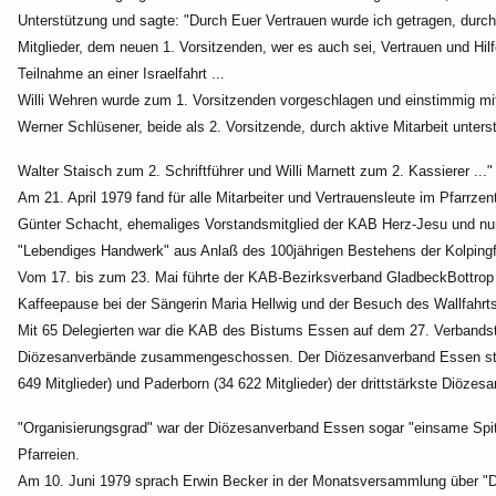
Unterstützung und sagte: "Durch Euer Vertrauen wurde ich getragen,
durch
Mitglieder, dem neuen 1. Vorsitzenden, wer es
auch sei, Vertrauen und Hi
Teilnahme an einer
Israelfahrt ...
Willi Wehren wurde zum 1. Vorsitzenden vorgeschlagen und einstimmig mi
Werner Schlüsener, beide als 2. Vorsitzende, durch aktive Mitarbeit
unters
Walter Staisch zum 2. Schriftführer und Willi Marnett zum 2. Kassierer ..."
Am 21. April 1979 fand für alle Mitarbeiter und Vertrauensleute im Pfarrz
Günter Schacht, ehemaliges Vorstandsmitglied der KAB Herz-Jesu und nu
"Lebendiges Handwerk" aus Anlaß des 100jährigen Bestehens der
Kolpingf
Vom 17. bis zum 23. Mai führte der KAB-Bezirksverband GladbeckBottrop 
Kaffeepause bei der Sängerin Maria Hellwig und der Besuch des Wallfahrt
Mit 65 Delegierten war die KAB des Bistums Essen auf dem 27. Verband
Diözesanverbände zusammengeschossen. Der
Diözesanverband Essen ste
649
Mitglieder) und Paderborn (34 622 Mitglieder) der drittstärkste Diö
"Organisierungsgrad" war der Diözesanverband Essen sogar "einsame Spi
Pfarreien.
Am 10. Juni 1979 sprach Erwin Becker in der Monatsversammlung über "