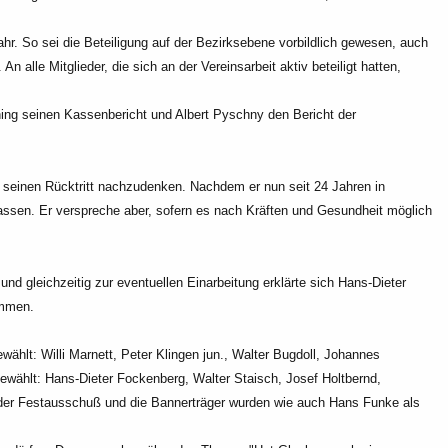
hr. So sei die Beteiligung
auf der Bezirksebene vorbildlich gewesen, auch
 An alle Mitglieder, die sich an der Vereinsarbeit aktiv beteiligt hatten,
üning seinen Kassenbericht und Albert Pyschny den
Bericht der
ber seinen Rücktritt nachzudenken. Nachdem er nun
seit 24 Jahren in
lassen. Er verspreche aber,
sofern es nach Kräften und Gesundheit möglich
und gleichzeitig zur eventuellen
Einarbeitung erklärte sich Hans-Dieter
mmen.
ählt: Willi Marnett, Peter Klingen jun.,
Walter Bugdoll, Johannes
gewählt: Hans-Dieter
Fockenberg, Walter Staisch, Josef Holtbernd,
der Festausschuß und die Bannerträger wurden wie auch Hans Funke als