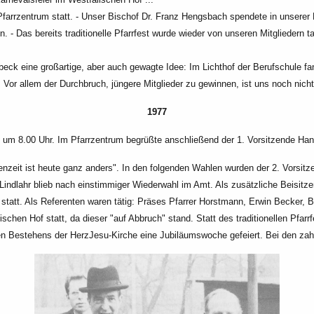
Pfarrzentrum statt. - Unser
Bischof Dr. Franz Hengsbach spendete in unserer
. - Das bereits traditionelle Pfarrfest wurde wieder von unseren Mitgliedern ta
beck eine großartige, aber
auch gewagte Idee: Im Lichthof der Berufschule fa
. Vor allem der Durchbruch,
jüngere Mitglieder zu gewinnen, ist uns noch nicht
1977
 um 8.00 Uhr. Im
Pfarrzentrum begrüßte anschließend der 1. Vorsitzende Ha
enzeit ist heute ganz
anders". In den folgenden Wahlen wurden der 2. Vorsitz
Lindlahr blieb nach einstimmiger Wiederwahl im Amt. Als zusätzliche Beisitz
statt. Als Referenten waren
tätig: Präses Pfarrer Horstmann, Erwin Becker, B
ischen Hof statt, da dieser
"auf Abbruch" stand. Statt des traditionellen Pfar
en
Bestehens der HerzJesu-Kirche eine Jubiläumswoche gefeiert. Bei den zah