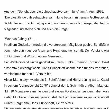
Aus dem "Bericht über die Jahreshauptversammlung" am 4. April 1976:
"Die diesjährige Jahreshauptversammlung begann mit einem Gottesdienst.
39 Mitglieder. Er entschuldigte sich nochmals persönlich wegen
der Termi
Mitglieder und stellte sich und allen die Frage:
"War das Jahr gut?" ...
In stillem Gedenken wurden die verstorbenen Mitglieder geehrt. Schriftführ
berichtete dann aus der Alten- und Rentnergemeinschaft. Der Vorstand wu
mit Grüßen und Wünschen zur Genesung.
Der Wahlvorstand wurde gebildet mit Hans Funke, Edmund Torz und Josef
einstimmig wiedergewählt. Hans Düngelhoff dankte allen für das Vertrauen
Vereinskreis für den 1. Vorsitz hin.
Albert Mathejczyk wurde als 1. Schriftführer und Heinz Lüning als 1. Kass
In seinem "Jahresbericht 1976" schreibt der 1. Schriftführer Albert Mathejc
"Mit 10 Monatsversammlungen und sieben Vorstandssitzungen haben wir d
vielen
Mitgliedern besser genutzt. Auf der Bezirksebene sahen wir ebenfall
Günter Borgmann, Hans Düngelhoff, Heinz Alfers...
Die besonderen Veranstaltungen beginnen fast in jedem Jahr mit unserer 